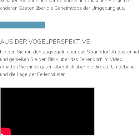
Schauen Sie auf einen Kaffee vorbei und tauschen Sie sich mit
anderen Gästen über die Geheimtipps der Umgebung aus.
Sauna & Wellness
AUS DER VOGELPERSPEKTIVE
Fliegen Sie mit den Zugvögeln über das Stranddorf Augustenhof
und genießen Sie den Blick über das Feriendorf! Im Video
erhalten Sie einen guten Uberblick über die direkte Umgebung
und die Lage der Ferienhäuser.