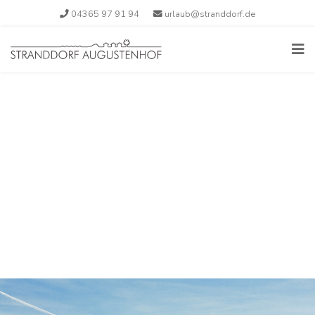
04365 97 91 94
urlaub@stranddorf.de
FERIENDORF