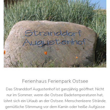
Ferienhaus Ferienpark Ostsee
Das Stranddorf Augustenhof ist ganzjährig geöffnet. Nicht
nur im Sommer, wenn die Ostsee Badetemperaturen hat,
lohnt sich ein Urlaub an der Ostsee. Menschenleere Strände,
gemütliche Stimmung vor dem Kamin oder heiße Aufgüsse