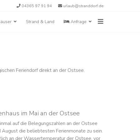
04365 97 91 94
urlaub@stranddorf.de
häuser
Strand & Land
Anfrage
schen Feriendorf direkt an der Ostsee.
enhaus im Mai an der Ostsee
inmal auf die Belegungszahlen an der Ostsee
nd August die beliebtesten Ferienmonate zu sein.
ürlich an der Wassertemperatur der Ostsee, vor