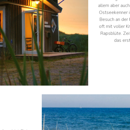
allem aber auch
Ostseekenner i
Besuch an der 
oft mit voller 
Rapsblüte. Zei
das erst