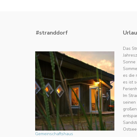
#stranddorf
Urlau
Das Str
Jahres
Sonne u
Sommerf
es die
es ist 
Ferienh
Im Stra
seinen
großen
entspa
Sandst
Ostseeb
Gemeinschaftshaus