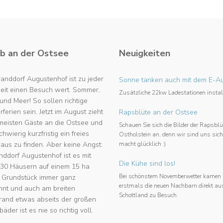
b an der Ostsee
Neuigkeiten
anddorf Augustenhof ist zu jeder
Sonne tanken auch mit dem E-A
zeit einen Besuch wert. Sommer,
Zusätzliche 22kw Ladestationen install
nd Meer! So sollen richtige
erien sein. Jetzt im August zieht
Rapsblüte an der Ostsee
 meisten Gäste an die Ostsee und
Schauen Sie sich die Bilder der Rapsblü
schwierig kurzfristig ein freies
Ostholstein an, denn wir sind uns sich
aus zu finden. Aber keine Angst:
macht glücklich :)
nddorf Augustenhof ist es mit
Die Kühe sind los!
 30 Häusern auf einem 15 ha
Bei schönstem Novemberwetter kamen
 Grundstück immer ganz
erstmals die neuen Nachbarn direkt au
nnt und auch am breiten
Schottland zu Besuch.
rand etwas abseits der großen
äder ist es nie so richtig voll.