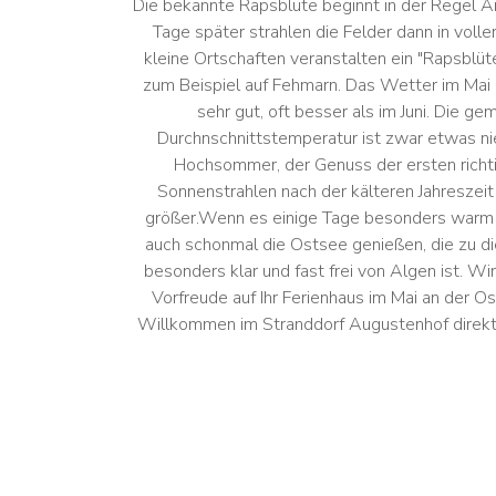
Die bekannte Rapsblüte beginnt in der Regel An
Tage später strahlen die Felder dann in voller
kleine Ortschaften veranstalten ein "Rapsblüte
zum Beispiel auf Fehmarn. Das Wetter im Mai i
sehr gut, oft besser als im Juni. Die g
Durchnschnittstemperatur ist zwar etwas nie
Hochsommer, der Genuss der ersten richti
Sonnenstrahlen nach der kälteren Jahreszei
größer.Wenn es einige Tage besonders warm
auch schonmal die Ostsee genießen, die zu di
besonders klar und fast frei von Algen ist. Wi
Vorfreude auf Ihr Ferienhaus im Mai an der Os
Willkommen im Stranddorf Augustenhof direkt