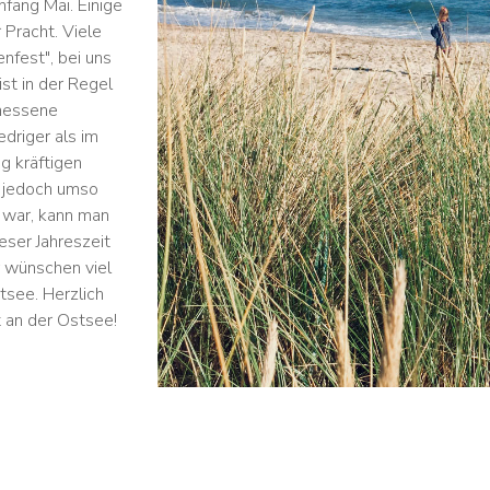
fang Mai. Einige
 Pracht. Viele
nfest", bei uns
st in der Regel
emessene
driger als im
g kräftigen
t jedoch umso
 war, kann man
eser Jahreszeit
r wünschen viel
tsee. Herzlich
 an der Ostsee!