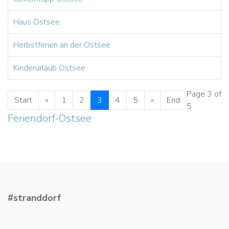
Haus Ostsee
Herbstferien an der Ostsee
Kinderurlaub Ostsee
Page 3 of
Start
«
1
2
3
4
5
»
End
5
Feriendorf-Ostsee
#stranddorf